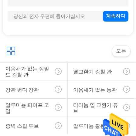
구
하
세
요
모든
사
이음새가 없는 정밀
열교환기 강철 관
도 강철 관
이
트
강관 번디 강관
이음새가 없는 동관
맵
알루미늄 파이프 코
티타늄 열 교환기 튜
일
브
사
중벽 스틸 튜브
알루미늄 황동관
생