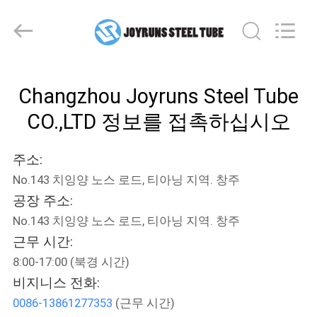
supplier.
Copyright
©
2021
-
2026
Changzhou
집
Joyruns
Steel
Changzhou Joyruns Steel Tube
Tube
CO.,LTD.
All
CO.,LTD 정보를 접촉하십시오
제
Rights
Reserved.
품
주소:
No.143 치잉양 노스 로드, 티아닝 지역. 창주
우
공장 주소:
No.143 치잉양 노스 로드, 티아닝 지역. 창주
리
근무 시간:
에
8:00-17:00 (북경 시간)
비지니스 전화:
대
0086-13861277353
(근무 시간)