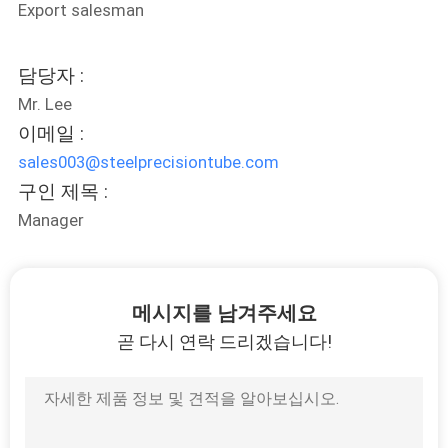
Export salesman
연
담당자 :
락
Mr. Lee
주
이메일 :
세
sales003@steelprecisiontube.com
구인 제목 :
요
Manager
인
용
메시지를 남겨주세요
곧 다시 연락 드리겠습니다!
문
을
요