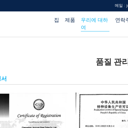
메일 : jr
집
제품
우리에 대하
연락
여
품질 관
명서