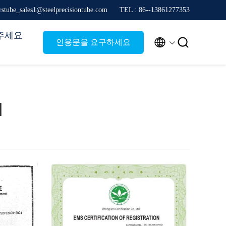
stube_sales1@steelprecisiontube.com
TEL : 86--13861277353
주세요


인용문을 요구하세요
리