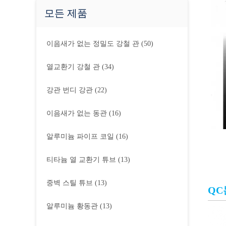
모든 제품
이음새가 없는 정밀도 강철 관
(50)
열교환기 강철 관
(34)
강관 번디 강관
(22)
이음새가 없는 동관
(16)
알루미늄 파이프 코일
(16)
티타늄 열 교환기 튜브
(13)
중벽 스틸 튜브
(13)
QC
알루미늄 황동관
(13)