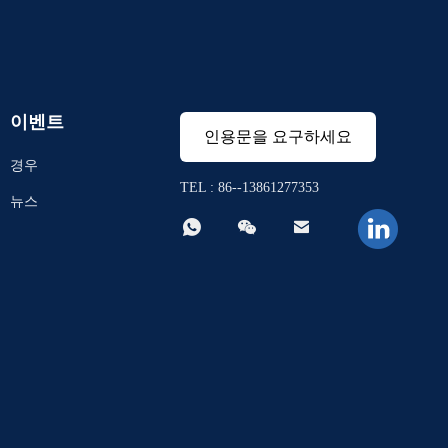
이벤트
인용문을 요구하세요
경우
TEL : 86--13861277353
뉴스


