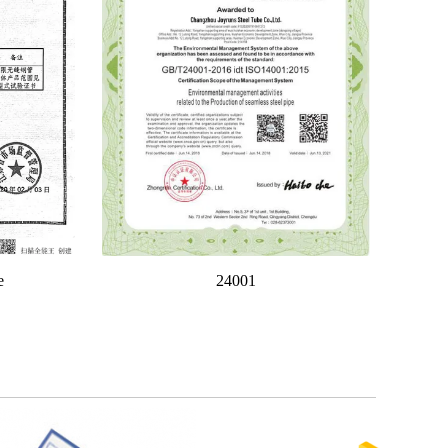
e
24001