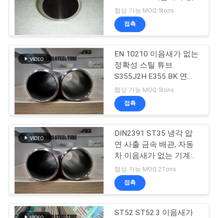
는 열 교환기 튜브
협상 가능 MOQ:5tons
연
접촉
16
락
알루미늄 파이프 코
EN 10210 이음새가 없는
주
정확성 스틸 튜브
일
세
S355J2H E355 BK 연강
중공관
협상 가능 MOQ:5tons
요
접촉
인
DIN2391 ST35 냉각 압
13
연 사출 금속 배관, 자동
용
티타늄 열 교환기 튜
차 이음새가 없는 기계적
배관 48*11 엔
문
협상 가능 MOQ:2Tons
브
접촉
을
요
ST52 ST52.3 이음새가