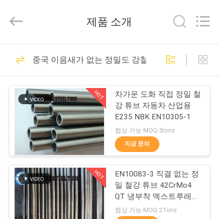
supplier.
Copyright
©
제품 소개
2021
-
2026
Changzhou
집
50
Joyruns
Steel
중국 이음새가 없는 정밀도 강철 관
Tube
이음새가 없는 정밀
CO.,LTD.
All
제
Rights
도 강철 관
Reserved.
HOT
차가운 도화 직접 정밀 철
품
강 튜브 자동차 산업용
E235 NBK EN10305-1
협상 가능 MOQ:5tons
우
지금 문의
34
리
HOT
EN10083-3 직결 없는 정
에
열교환기 강철 관
밀 철강 튜브 42CrMo4
대
QT 냉부착 엑스트루레이
드
협상 가능 MOQ:2Tons