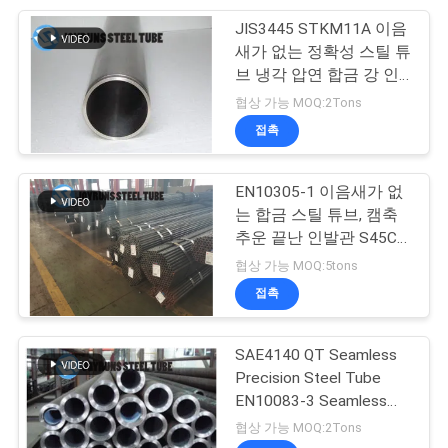
활
JIS3445 STKM11A 이음
20
새가 없는 정확성 스틸 튜
스테인레스 강 복수
보
브 냉각 압연 합금 강 인
발관 37.6*1.6MM
협상 가능 MOQ:2Tons
호
관
접촉
정
책
EN10305-1 이음새가 없
는 합금 스틸 튜브, 캠축
추운 끝난 인발관 S45C
13
C45 CK45 BKS
협상 가능 MOQ:5tons
접촉
단일 벽 스틸 튜브
SAE4140 QT Seamless
Precision Steel Tube
EN10083-3 Seamless
Galvanized Steel Pipe
협상 가능 MOQ:2Tons
48*11mm