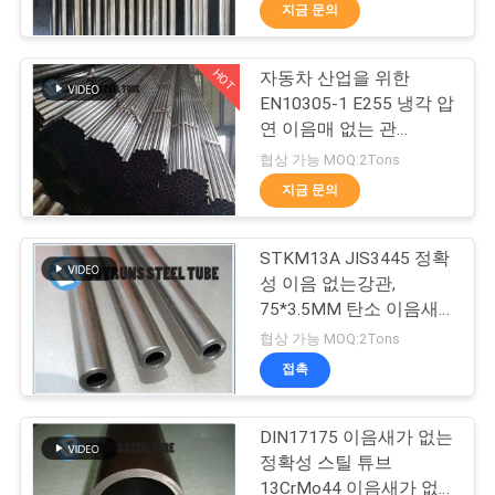
하
지금 문의
여
HOT
자동차 산업을 위한
22
EN10305-1 E255 냉각 압
공
연 이음매 없는 관
강관 번디 강관
16*1mm
장
협상 가능 MOQ:2Tons
지금 문의
여
행
STKM13A JIS3445 정확
성 이음 없는강관,
75*3.5MM 탄소 이음새
품
16
가 없는 강관 냉간 인발
협상 가능 MOQ:2Tons
질
접촉
이음새가 없는 동관
관
DIN17175 이음새가 없는
리
정확성 스틸 튜브
13CrMo44 이음새가 없