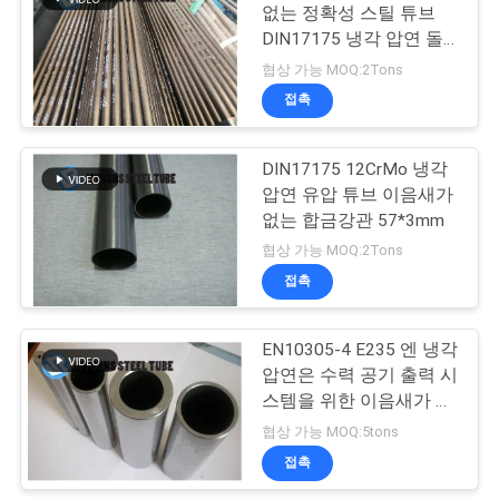
없는 정확성 스틸 튜브
구
DIN17175 냉각 압연 돌
13
하
출성형 강관
협상 가능 MOQ:2Tons
접촉
세
중벽 스틸 튜브
요
DIN17175 12CrMo 냉각
압연 유압 튜브 이음새가
없는 합금강관 57*3mm
사
협상 가능 MOQ:2Tons
이
접촉
13
트
EN10305-4 E235 엔 냉각
알루미늄 황동관
맵
압연은 수력 공기 출력 시
스템을 위한 이음새가 없
는 탄소 스틸 튜브를 합금
협상 가능 MOQ:5tons
사
합니다
접촉
생