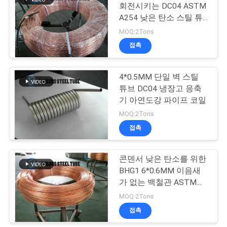
회전시키는 DC04 ASTM
구
A254 낮은 탄소 스틸 튜
13
하
브 단일 벽
MOQ:2Tons
접촉
세
중벽 스틸 튜브
요
4*0.5MM 단일 벽 스틸
튜브 DC04 냉장고 응축
기 아연도강 파이프 코일
사
MOQ:2Tons
이
접촉
13
트
콘덴서 낮은 탄소를 위한
알루미늄 황동관
맵
BHG1 6*0.6MM 이음새
가 없는 백철관 ASTM
A254 이음새가 없는 라
MOQ:2Tons
사
운드 튜브 코일
접촉
생