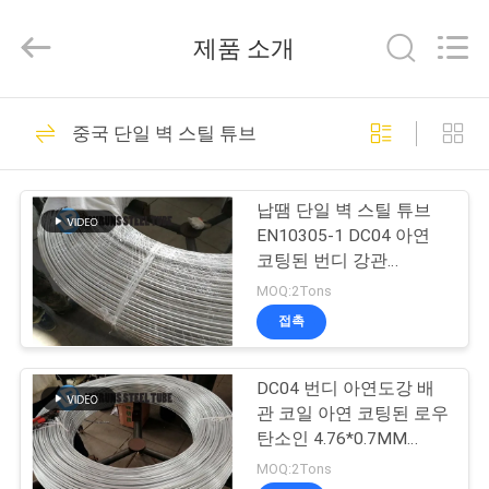
supplier.
Copyright
©
제품 소개
2021
-
2026
Changzhou
집
50
Joyruns
Steel
중국 단일 벽 스틸 튜브
Tube
이음새가 없는 정밀
CO.,LTD.
All
제
Rights
도 강철 관
Reserved.
납땜 단일 벽 스틸 튜브
품
EN10305-1 DC04 아연
코팅된 번디 강관
4.76*0.65mm
MOQ:2Tons
우
접촉
34
리
DC04 번디 아연도강 배
에
열교환기 강철 관
관 코일 아연 코팅된 로우
대
탄소인 4.76*0.7MM
ASTM A254
MOQ:2Tons