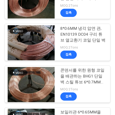
코일
MOQ:2Tons
연
접촉
16
락
알루미늄 파이프 코
8*0.6MM 냉각 압연 관,
주
EN10139 DC04 구리 튜
일
세
브 열교환기 코일 단일 벽
MOQ:2Tons
요
접촉
인
콘덴서를 위한 원형 코일
13
을 배관하는 BHG1 단일
용
티타늄 열 교환기 튜
벽 스틸 튜브 6*0.7MM
ASTM A254 저탄소강
문
MOQ:2Tons
브
접촉
을
요
보일러관 6*0.65MM을