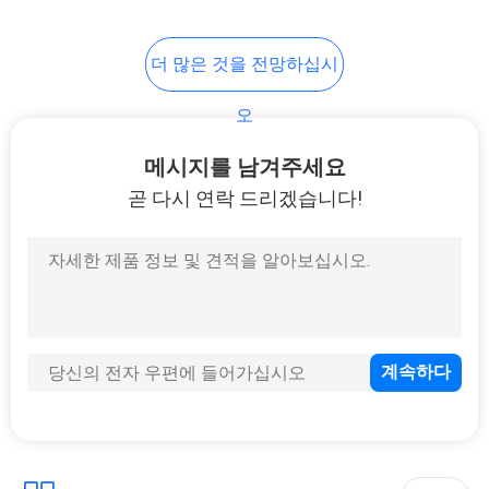
활
20
더 많은 것을 전망하십시
스테인레스 강 복수
보
오
호
관
정
메시지를 남겨주세요
곧 다시 연락 드리겠습니다!
책
13
단일 벽 스틸 튜브