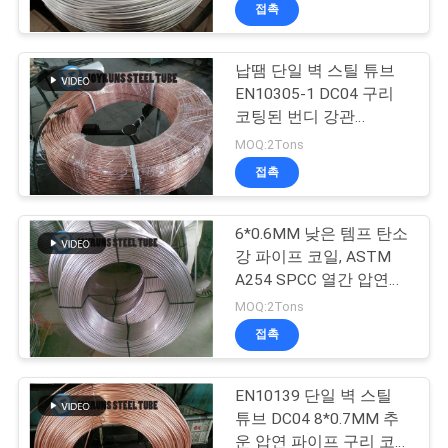
하
접촉
여
납땜 단일 벽 스틸 튜브
22
EN10305-1 DC04 구리
공
코팅된 번디 강관
강관 번디 강관
4.76*0.55mm
장
MOQ:2Tons
접촉
여
행
6*0.6MM 낮은 템프 탄소
강 파이프 코일, ASTM
A254 SPCC 열간 압연강
품
16
파이프 냉각기 콘덴서
MOQ:2Tons
질
접촉
이음새가 없는 동관
관
EN10139 단일 벽 스틸
리
튜브 DC04 8*0.7MM 추
운 압연 파이프 구리 코팅