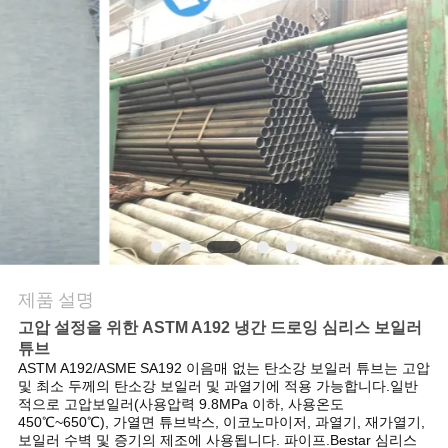
연
락
주
세
요
인
제품 설명
용
고압 설정을 위한 ASTM A192 냉간 드로잉 심리스 보일러
문
튜브
ASTM A192/ASME SA192 이음매 없는 탄소강 보일러 튜브는 고압
을
및 최소 두께의 탄소강 보일러 및 과열기에 적용 가능합니다.일반
적으로 고압보일러(사용압력 9.8MPa 이하, 사용온도
450℃~650℃), 가열면 튜브박스, 이코노마이저, 과열기, 재가열기,
요
보일러 수벽 및 증기의 제조에 사용됩니다. 파이프.Bestar 심리스