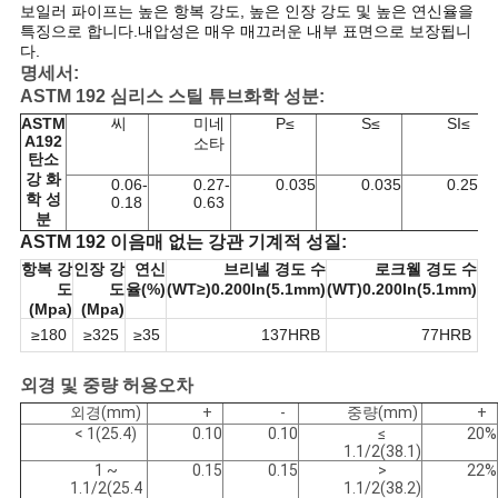
보일러 파이프는 높은 항복 강도, 높은 인장 강도 및 높은 연신율을
구
특징으로 합니다.내압성은 매우 매끄러운 내부 표면으로 보장됩니
다.
하
명세서:
ASTM 192 심리스 스틸 튜브화학 성분:
세
ASTM
씨
미네
P≤
S≤
SI≤
A192
소타
요
탄소
강 화
0.06-
0.27-
0.035
0.035
0.25
학 성
0.18
0.63
분
사
ASTM 192 이음매 없는 강관 기계적 성질:
항복 강
인장 강
연신
브리넬 경도 수
로크웰 경도 수
이
도
도
율(%)
(WT≥)0.200In(5.1mm)
(WT)0.200In(5.1mm)
(Mpa)
(Mpa)
트
≥180
≥325
≥35
137HRB
77HRB
맵
외경 및 중량 허용오차
외경(mm)
+
-
중량(mm)
+
< 1(25.4)
0.10
0.10
≤
20%
사
1.1/2(38.1)
1 ~
0.15
0.15
>
22%
생
1.1/2(25.4
1.1/2(38.2)