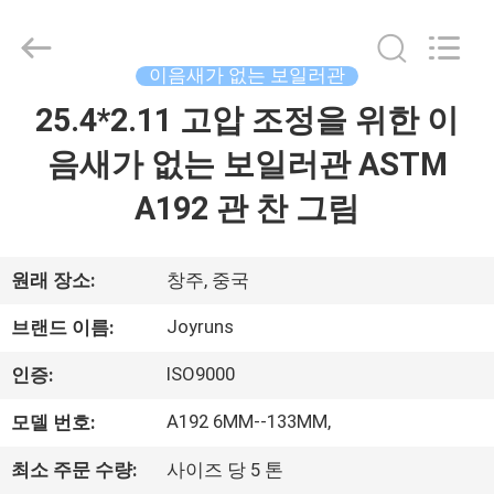
supplier.
Copyright
©
2021
이음새가 없는 보일러관
-
2026
Changzhou
25.4*2.11 고압 조정을 위한 이
집
Joyruns
Steel
Tube
음새가 없는 보일러관 ASTM
CO.,LTD.
All
제
Rights
A192 관 찬 그림
Reserved.
품
원래 장소:
창주, 중국
우
Joyruns
브랜드 이름:
리
ISO9000
인증:
에
A192 6MM--133MM,
모델 번호:
대
최소 주문 수량:
사이즈 당 5 톤