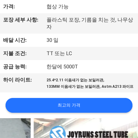
하
가격:
협상 가능
여
포장 세부 사항:
플라스틱 포장, 기름을 치는 것, 나무상
자
공
배달 시간:
30 일
장
지불 조건:
TT 또는 LC
여
공급 능력:
한달에 5000T
행
,
하이 라이트:
25.4*2.11 이음새가 없는 보일러관
,
133MM 이음새가 없는 보일러관
Astm A213 파이프
품
질
최고의 가격
관
리