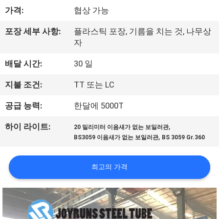
하
가격:
협상 가능
여
포장 세부 사항:
플라스틱 포장, 기름을 치는 것, 나무상
자
공
배달 시간:
30 일
장
지불 조건:
TT 또는 LC
여
공급 능력:
한달에 5000T
행
,
하이 라이트:
20 밀리미터 이음새가 없는 보일러관
,
BS3059 이음새가 없는 보일러관
BS 3059 Gr.360
품
질
최고의 가격
관
리