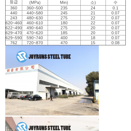
등급
(MPa)
Min)
소)
수
활
360
360~500
235
24
0.1
440
440~580
245
21
0.07
243
480~630
275
22
0.07
보
620~460
460~610
180
22
0.07
622~490
490~640
275
20
0.07
호
629~470
470~620
185
20
0.07
629~590
590~740
400
18
0.07
762
720~870
470
15
0.08
정
책