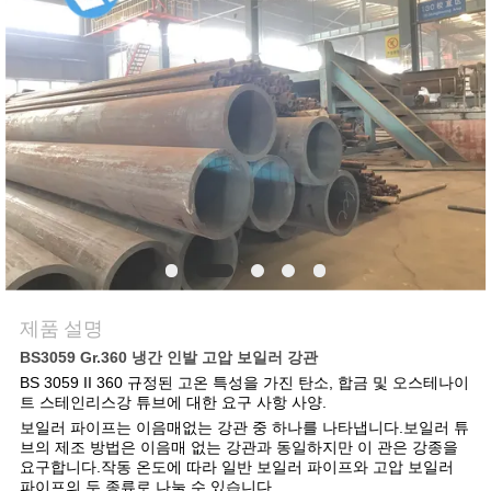
연
락
주
세
요
인
제품 설명
용
BS3059 Gr.360 냉간 인발 고압 보일러 강관
문
BS 3059 II 360 규정된 고온 특성을 가진 탄소, 합금 및 오스테나이
트 스테인리스강 튜브에 대한 요구 사항 사양.
을
보일러 파이프는 이음매없는 강관 중 하나를 나타냅니다.보일러 튜
브의 제조 방법은 이음매 없는 강관과 동일하지만 이 관은 강종을
요
요구합니다.작동 온도에 따라 일반 보일러 파이프와 고압 보일러
파이프의 두 종류로 나눌 수 있습니다.