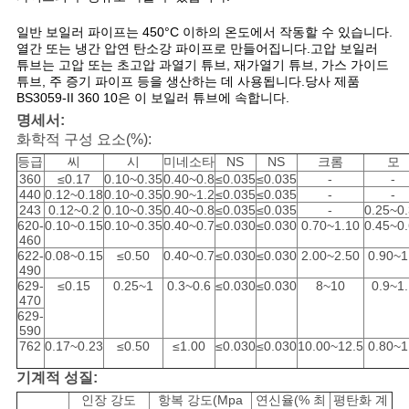
구
일반 보일러 파이프는 450°C 이하의 온도에서 작동할 수 있습니다.
열간 또는 냉간 압연 탄소강 파이프로 만들어집니다.고압 보일러
하
튜브는 고압 또는 초고압 과열기 튜브, 재가열기 튜브, 가스 가이드
튜브, 주 증기 파이프 등을 생산하는 데 사용됩니다.당사 제품
세
BS3059-II 360 10은 이 보일러 튜브에 속합니다.
명세서:
요
화학적 구성 요소(%):
등급
씨
시
미네소타
NS
NS
크롬
모
360
≤0.17
0.10~0.35
0.40~0.8
≤0.035
≤0.035
-
-
사
440
0.12~0.18
0.10~0.35
0.90~1.2
≤0.035
≤0.035
-
-
243
0.12~0.2
0.10~0.35
0.40~0.8
≤0.035
≤0.035
-
0.25~0
이
620-
0.10~0.15
0.10~0.35
0.40~0.7
≤0.030
≤0.030
0.70~1.10
0.45~0
460
622-
0.08~0.15
≤0.50
0.40~0.7
≤0.030
≤0.030
2.00~2.50
0.90~1
트
490
629-
≤0.15
0.25~1
0.3~0.6
≤0.030
≤0.030
8~10
0.9~1
맵
470
629-
590
762
0.17~0.23
≤0.50
≤1.00
≤0.030
≤0.030
10.00~12.5
0.80~1
사
기계적 성질:
생
인장 강도
항복 강도(Mpa
연신율(% 최
평탄화 계