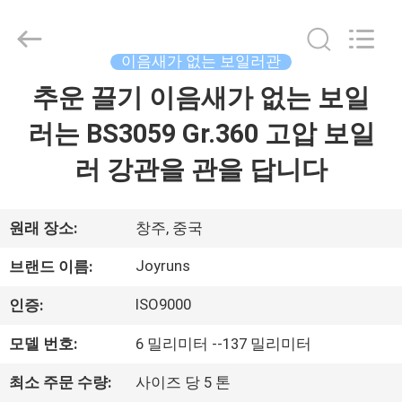
supplier.
Copyright
©
2021
이음새가 없는 보일러관
-
2026
Changzhou
추운 끌기 이음새가 없는 보일
집
Joyruns
Steel
Tube
러는 BS3059 Gr.360 고압 보일
CO.,LTD.
All
제
Rights
러 강관을 관을 답니다
Reserved.
품
원래 장소:
창주, 중국
우
Joyruns
브랜드 이름:
리
ISO9000
인증:
에
모델 번호:
6 밀리미터 --137 밀리미터
대
최소 주문 수량:
사이즈 당 5 톤