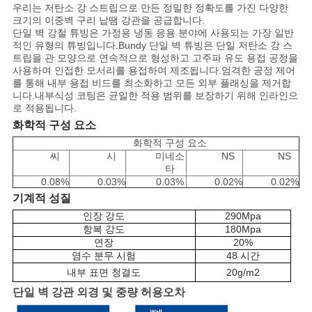
우리는 저탄소 강 스트립으로 만든 정밀한 정확도를 가진 다양한
구
크기의 이중벽 구리 납땜 강관을 공급합니다.
단일 벽 강철 튜빙은 가정용 냉동 응용 분야에 사용되는 가장 일반
하
적인 유형의 튜빙입니다.Bundy 단일 벽 튜빙은 단일 저탄소 강 스
트립을 관 모양으로 연속적으로 형성하고 고주파 유도 용접 공정을
세
사용하여 인접한 모서리를 용접하여 제조됩니다.엄격한 공정 제어
를 통해 내부 용접 비드를 최소화하고 모든 외부 플래싱을 제거합
요
니다.내부식성 코팅은 균일한 적용 범위를 보장하기 위해 인라인으
로 적용됩니다.
화학적 구성 요소
사
화학적 구성 요소
씨
시
미네소
NS
NS
타
이
0.08%
0.03%
0.03%
0.02%
0.02%
기계적 성질
트
인장 강도
290Mpa
맵
항복 강도
180Mpa
연장
20
%
염수 분무 시험
48 시간
내부 표면 청결도
20
g/m2
사
단일 벽 강관 외경 및 중량 허용오차
생