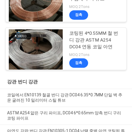
MOQ:2Tons
접촉
코팅된 4*0.55MM 철 번
디 강관 ASTM A254
DC04 연동 코일 아연
MOQ:2Tons
접촉
강관 번디 강관
코일에서 EN10139 철골 번디 강관 DC04 6.35*0.7MM 단일 벽 추
운 굴려진 10 밀리미터 스틸 튜브
ASTM A254 얇은 구리 파이프, DC04 6*0.65mm 양측 번디 구리
코팅 파이프
아연도 강판 번디 강관 EN10305-1 DC04 납땜 중벽 아연 코팅된 튜