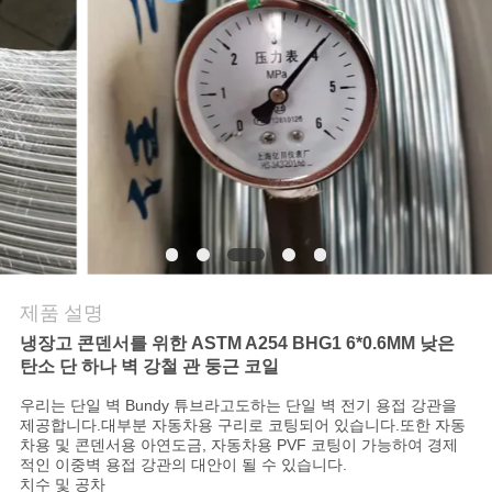
연
락
주
세
요
인
제품 설명
용
냉장고 콘덴서를 위한 ASTM A254 BHG1 6*0.6MM 낮은
탄소 단 하나 벽 강철 관 둥근 코일
문
우리는 단일 벽 Bundy 튜브라고도하는 단일 벽 전기 용접 강관을
을
제공합니다.대부분 자동차용 구리로 코팅되어 있습니다.또한 자동
차용 및 콘덴서용 아연도금, 자동차용 PVF 코팅이 가능하여 경제
요
적인 이중벽 용접 강관의 대안이 될 수 있습니다.
치수 및 공차