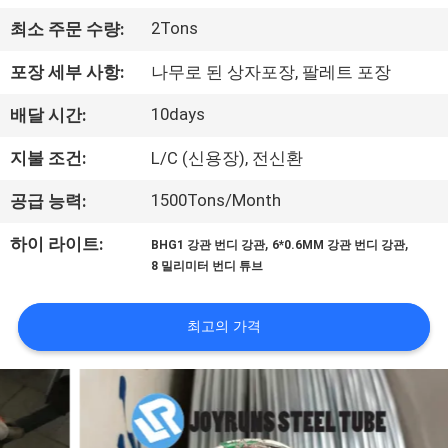
하
2Tons
최소 주문 수량:
여
포장 세부 사항:
나무로 된 상자포장, 팔레트 포장
공
10days
배달 시간:
장
지불 조건:
L/C (신용장), 전신환
여
1500Tons/Month
공급 능력:
행
,
,
하이 라이트:
BHG1 강관 번디 강관
6*0.6MM 강관 번디 강관
8 밀리미터 번디 튜브
품
최고의 가격
질
관
리