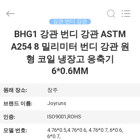
supplier.
Copyright
©
2021
강관 번디 강관
-
2026
Changzhou
BHG1 강관 번디 강관 ASTM
집
Joyruns
Steel
Tube
A254 8 밀리미터 번디 강관 원
CO.,LTD.
All
제
Rights
형 코일 냉장고 응축기
Reserved.
품
6*0.6MM
우
원래 장소:
창주
리
Joyruns
브랜드 이름:
에
ISO9001,ROHS
인증:
대
4.76*0.5,4.76*0.6, 4.76*0.7, 6*0.6,
모델 번호:
6*0.7,