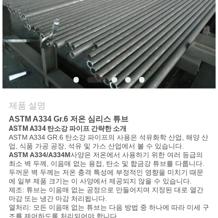
연
락
주
세
요
제품 설명
ASTM A334 Gr.6 저온 심리스 튜브
인
ASTM A334 탄소강 파이프 간략한 소개
ASTM A334 GR.6 탄소강 파이프의 사용은 석유화학 산업, 해양 산
업, 식품 가공 공장, 석유 및 가스 산업에서 볼 수 있습니다.
용
ASTM A334/A334M
사양은 저온에서 사용하기 위한 여러 등급의
최소 벽 두께, 이음매 없는 용접, 탄소 및 합금강 튜브를 다룹니다.
문
두꺼운 벽 두께는 저온 충격 특성에 부정적인 영향을 미치기 때문
에 일부 제품 크기는 이 사양에서 제공되지 않을 수 있습니다.
을
제조: 튜브는 이음매 없는 공정으로 만들어지며 지정된 대로 열간
마감 또는 냉간 마감 처리됩니다.
요
열처리: 모든 이음매 없는 튜브는 다음 방법 중 하나에 따라 미세 구
조를 제어하도록 처리되어야 합니다.