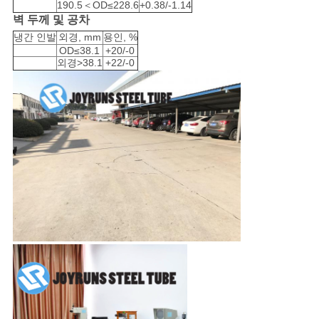
190.5＜OD≤228.6
+0.38/-1.14
활
벽 두께 및 공차
냉간 인발
외경, mm
용인, %
보
OD≤38.1
+20/-0
외경>38.1
+22/-0
호
정
책