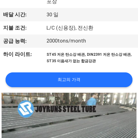
하
포장
여
배달 시간:
30 일
지불 조건:
L/C (신용장), 전신환
공
2000tons/month
공급 능력:
장
,
,
하이 라이트:
ST45 저온 탄소강 배관
DIN2391 저온 탄소강 배관
여
ST35 이음새가 없는 합금강관
행
최고의 가격
품
질
관
리