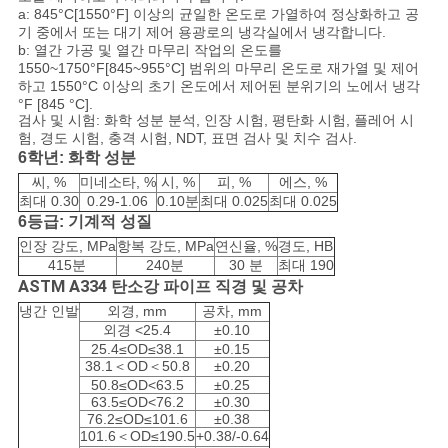
a: 845°C[1550°F] 이상의 균일한 온도로 가열하여 정상화하고 공
구
기 중에서 또는 대기 제어 용광로의 냉각실에서 냉각합니다.
b: 열간 가공 및 열간 마무리 작업의 온도를
하
1550~1750°F[845~955°C] 범위의 마무리 온도로 재가열 및 제어
하고 1550°C 이상의 초기 온도에서 제어된 분위기의 노에서 냉각
세
°F [845 °C].
검사 및 시험: 화학 성분 분석, 인장 시험, 평탄화 시험, 플레어 시
요
험, 경도 시험, 충격 시험, NDT, 표면 검사 및 치수 검사.
6학년: 화학 성분
씨, %
미네소타, %
시, %
피, %
에스, %
최대 0.30
0.29-1.06
0.10분
최대 0.025
최대 0.025
사
6등급: 기계적 성질
이
인장 강도, MPa
항복 강도, MPa
연신율, %
경도, HB
415분
240분
30 분
최대 190
트
ASTM A334 탄소강 파이프
직경 및 공차
냉간 인발
외경, mm
공차, mm
맵
외경 <25.4
±0.10
25.4≤OD≤38.1
±0.15
38.1＜OD＜50.8
±0.20
50.8≤OD<63.5
±0.25
사
63.5≤OD<76.2
±0.30
76.2≤OD≤101.6
±0.38
생
101.6＜OD≤190.5
+0.38/-0.64