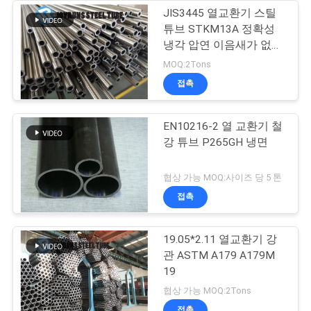
JIS3445 열교환기 스틸
튜브 STKM13A 정확성
냉각 압연 이음새가 없는
스테인레스 강철 튜브
MOQ:2Tons
접촉
EN10216-2 열 교환기 철
강 튜브 P265GH 냉면
협상 가능 MOQ:사이즈 당 5 톤
접촉
19.05*2.11 열교환기 강
관 ASTM A179 A179M
19
협상 가능 MOQ:2Tons
접촉