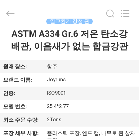
supplier.
Copyright
©
2021
열교환기 강철 관
-
2026
Changzhou
ASTM A334 Gr.6 저온 탄소강
집
Joyruns
Steel
Tube
배관, 이음새가 없는 합금강관
CO.,LTD.
All
제
Rights
Reserved.
품
원래 장소:
창주
Joyruns
브랜드 이름:
우
ISO9001
인증:
리
25.4*2.77
모델 번호:
에
2Tons
최소 주문 수량:
대
포장 세부 사항:
플라스틱 포장, 엔드 캡, 나무로 된 상자