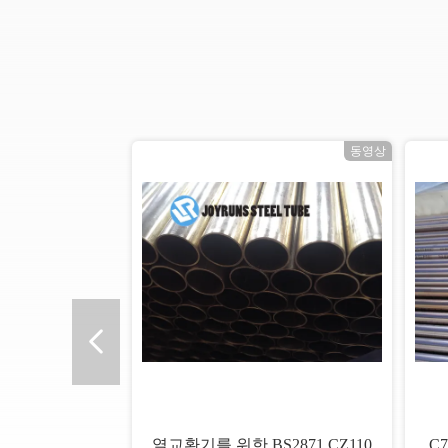
상
동영상
열교환기를 위한 BS2871 CZ110
C7