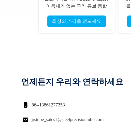
이음새가 없는 구리 튜브 동합
를
금강 인발관
최상의 가격을 얻으세요
언제든지 우리와 연락하세요

86--13861277353

jrstube_sales1@steelprecisiontube.com