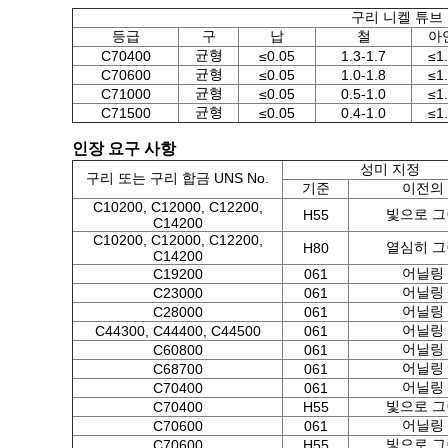
구리 니켈 튜브
등급
구
납
철
아
균형
C70400
≤0.05
1.3-1.7
≤1
균형
C70600
≤0.05
1.0-1.8
≤1
균형
C71000
≤0.05
0.5-1.0
≤1
균형
C71500
≤0.05
0.4-1.0
≤1
인장 요구 사항
성미 지정
구리 또는 구리 합금 UNS No.
기준
이전의
C10200, C12000, C12200,
빛으로 그
H55
C14200
C10200, C12000, C12200,
열심히 그
H80
C14200
어닐링
C19200
061
어닐링
C23000
061
어닐링
C28000
061
어닐링
C44300, C44400, C44500
061
어닐링
C60800
061
어닐링
C68700
061
어닐링
C70400
061
빛으로 그
C70400
H55
어닐링
C70600
061
빛으로 그
C70600
H55