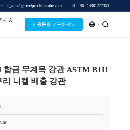
stube_sales1@steelprecisiontube.com
TEL : 86--13861277353
주세요


인용문을 요구하세요
MM 합금 무계목 강관 ASTM B111
1 구리 니켈 배출 강관
주
runs