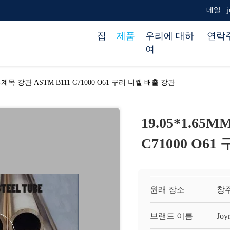
메일 : jr
집
제품
우리에 대하
연락
여
 무계목 강관 ASTM B111 C71000 O61 구리 니켈 배출 강관
19.05*1.65
C71000 O6
원래 장소
창
브랜드 이름
Joy