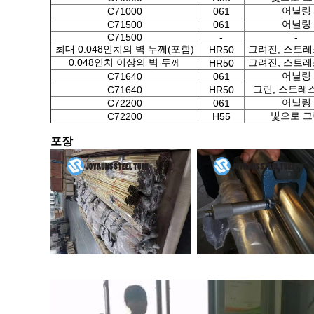
어닐링
C71000
061
어닐링
C71500
061
C71500
-
-
최대 0.048인치의 벽 두께(포함)
그려진, 스트레
HR50
0.048인치 이상의 벽 두께
그려진, 스트레
HR50
어닐링
C71640
061
그린, 스트레
C71640
HR50
어닐링
C72200
061
빛으로 그
C72200
H55
포장