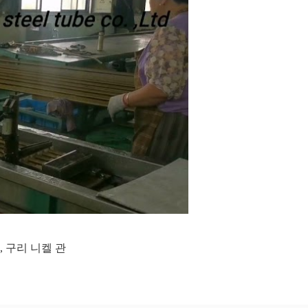
,
구리 니켈 관