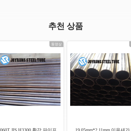
추천 상품
동영상
060T JIS H3300 환강 파이프
19.05mm*2.11mm 이음새가