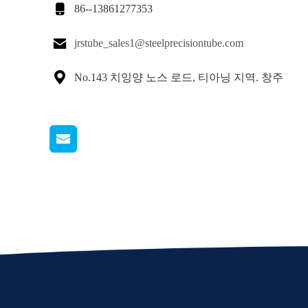

86--13861277353

jrstube_sales1@steelprecisiontube.com

No.143 치잉양 노스 로드, 티아닝 지역. 창주