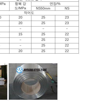
MPa
항복 강
연장/%
도/MPa
NS
50mm
NS
적어도
0
20
25
23
20
25
23
－
－
－
5
15
25
22
－
25
22
5
－
25
22
20
25
22