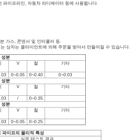
에어컨 파이프라인, 자동차 라디에이터 등에 사용됩니다.
오븐 가스, 콘덴서 및 인터쿨러 등.
 또는 상자는 클라이언트에 의해 주문을 받아서 만들어질 수 있습니다.
학 성분
티
V
철
기타
.03
0~0.05
0~0.40
0~0.03
학 성분
티
V
철
기타
.03
/
0~0.35
학 성분
티
V
철
기타
.03
0~0.05
0~0.25
 튜브 파이프의 물리적 특성
실온 테스트 결과