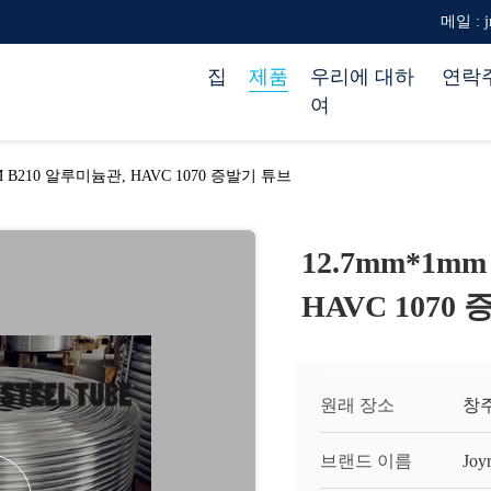
메일 : jr
집
제품
우리에 대하
연락
여
TM B210 알루미늄관, HAVC 1070 증발기 튜브
12.7mm*1m
HAVC 1070
원래 장소
창
브랜드 이름
Joy