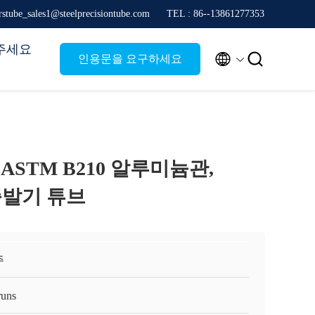
stube_sales1@steelprecisiontube.com
TEL : 86--13861277353
주세요


인용문을 요구하세요
m ASTM B210 알루미늄관,
 증발기 튜브
주
runs