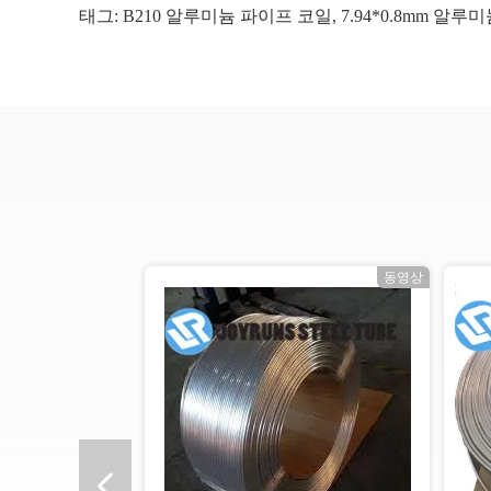
태그:
B210 알루미늄 파이프 코일
,
7.94*0.8mm 알
상
동영상