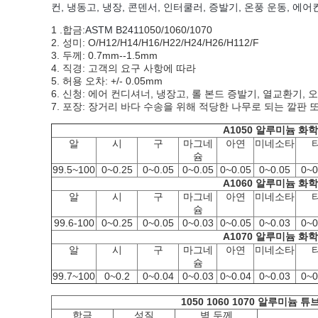
컨, 냉동고, 냉장, 콘덴서, 인터쿨러, 증발기, 온풍 운동, 
1 .합금:
ASTM B241
1050/1060/1070
2. 성미: O/H12/H14/H16/H22/H24/H26/H112/F
3. 두께: 0.7mm--1.5mm
4. 직경: 고객의 요구 사항에 따라
5. 허용 오차: +/- 0.05mm
6. 신청: 에어 컨디셔너, 냉장고, 롤 본드 증발기, 열교환기, 
7. 포장: 장거리 바다 수송을 위해 적당한 나무로 되는 깔판
A1050 알루미늄 화
알
시
구
마그네
아연
미네소타
슘
99.5~100
0~0.25
0~0.05
0~0.05
0~0.05
0~0.05
0~0
A1060 알루미늄 화
알
시
구
마그네
아연
미네소타
슘
99.6-100
0~0.25
0~0.05
0~0.03
0~0.05
0~0.03
0~0
A1070 알루미늄 화
알
시
구
마그네
아연
미네소타
슘
99.7~100
0~0.2
0~0.04
0~0.03
0~0.04
0~0.03
0~0
1050 1060 1070 알루미늄
합금
성질
벽 두께