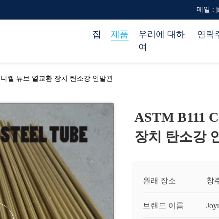
메일 : jr
집
제품
우리에 대하
연락
여
 구리 니켈 튜브 열교환 장치 탄소강 인발관
ASTM B111
장치 탄소강 
원래 장소
창
브랜드 이름
Joy