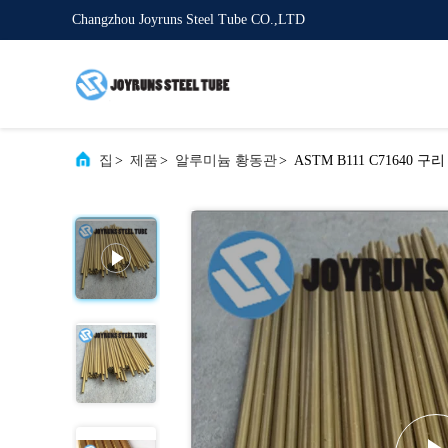
Changzhou Joyruns Steel Tube CO.,LTD
집
>
제품
>
알루미늄 황동관
>
ASTM B111 C71640