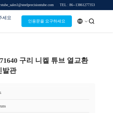
stube_sales1@steelprecisiontube.com
TEL : 86--13861277353
주세요


인용문을 요구하세요
 C71640 구리 니켈 튜브 열교환
인발관
주
runs