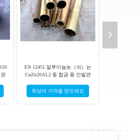
110
EN 12451 알루미늄놋（쇠）는
발관
CuZn20AL2 동 합금 용 인발관
을 관을 답니다
최상의 가격을 얻으세요