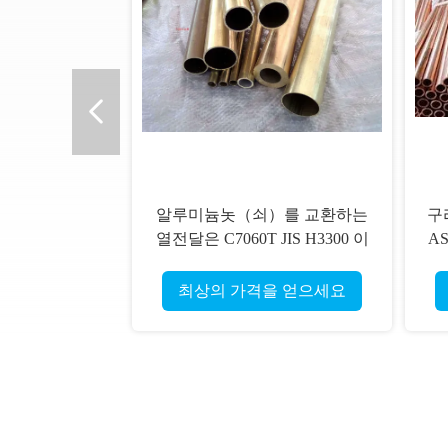
알루미늄놋（쇠）를 교환하는
구
열전달은 C7060T JIS H3300 이
AS
음새가 없는 구리 니켈 합금 튜
없
브를 관을 답니다
최상의 가격을 얻으세요