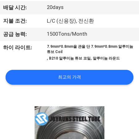
하
20days
배달 시간:
여
지불 조건:
L/C (신용장), 전신환
공
1500Tons/Month
공급 능력:
장
하이 라이트:
7.9mm*0.8mm을 관을 단 7.9mm*0.8mm 알루미늄
튜브 Coil
여
,
,
B210 알루미늄 튜브 코일
알루미늄 라운드
행
최고의 가격
품
질
관
리