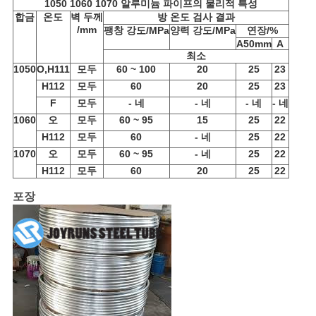
1050 1060 1070 알루미늄 파이프의 물리적 특성
합금
온도
벽 두께
방 온도 검사 결과
활
/mm
팽창 강도/MPa
양력 강도/MPa
연장/%
A
50mm
A
보
최소
1050
O,H111
모두
60 ~ 100
20
25
23
호
H112
모두
60
20
25
23
F
모두
- 네
- 네
- 네
- 네
정
1060
오
모두
60 ~ 95
15
25
22
책
H112
모두
60
- 네
25
22
1070
오
모두
60 ~ 95
- 네
25
22
H112
모두
60
20
25
22
포장