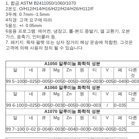
1, 합금:
ASTM B241
1050/1060/1070
구
2온도: O/H12/H14/H16/H22/H24/H26/H112/F
3두께: 0.7mm--1.5mm
하
4직경: 고객 요구에 따라
5용도: +/- 0.05mm
세
6응용 프로그램: 에어컨, 냉장고, 롤-본드 증발기, 열 교환기, 오븐
가스, 응축기, 인터쿨러 등.
요
7. 패키지: 목재 팔렛 또는 상자 장거리 해상 운송에 적합한, 그것은
고객에 의해 사용자 정의 될 수 있습니다.
사
A1050 알루미늄 화학적 성분
알
네
큐
Mg
Zn
원
티
V
페
다른
것
이
99.5~100
0~025
0~005
0~005
0~005
0~005
0~003
0~005
0~040
0~003
A1060 알루미늄 화학적 성분
트
알
네
큐
Mg
Zn
원
티
V
페
다른
것
맵
99.6-100
0~025
0~005
0~003
0~005
0~003
0~003
/
0~035
A1070 알루미늄 화학적 성분
알
네
큐
Mg
Zn
원
티
V
페
다른
사
것
99.7~100
0~02
0~004
0~003
0~004
0~003
0~003
0~005
0~025
생