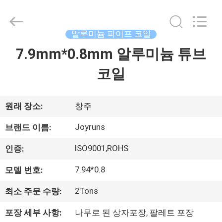
supplier.
Copyright
©
2021
알루미늄 파이프 코일
-
2026
Changzhou
7.9mm*0.8mm 알루미늄 튜브
집
Joyruns
Steel
Tube
코일
CO.,LTD.
All
제
Rights
Reserved.
품
원래 장소:
창주
Joyruns
브랜드 이름:
우
ISO9001,ROHS
인증:
리
7.94*0.8
모델 번호:
에
2Tons
최소 주문 수량:
대
포장 세부 사항:
나무로 된 상자포장, 팔레트 포장