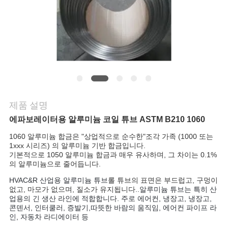
연
락
주
세
요
제품 설명
에파보레이터용 알루미늄 코일 튜브 ASTM B210 1060
인
1060 알루미늄 합금은 "상업적으로 순수한"조각 가족 (1000 또는
1xxx 시리즈) 의 알루미늄 기반 합금입니다.
용
기본적으로 1050 알루미늄 합금과 매우 유사하며, 그 차이는 0.1%
의 알루미늄으로 줄어듭니다.
문
HVAC&R 산업용 알루미늄 튜브
롤 튜브의 표면은 부드럽고, 구멍이
없고, 마모가 없으며, 질소가 유지됩니다.
.
알루미늄 튜브는 특히 산
을
업용의 긴 생산 라인에 적합합니다. 주로 에어컨, 냉장고, 냉장고,
콘덴서, 인터쿨러, 증발기,따뜻한 바람의 움직임, 에어컨 파이프 라
요
인, 자동차 라디에이터 등