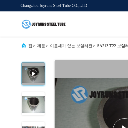
Changzhou Joyruns Steel Tube CO.,LTD
집
>
제품
>
이음새가 없는 보일러관
>
SA213 T22 보