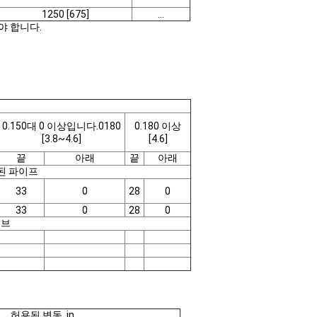
1250 [675]
...
야 합니다.
0.150대 0 이상입니다.0180
0.180 이상
[3.8~4.6]
[4.6]
끝
아래
끝
아래
 된 파이프
33
0
28
0
33
0
28
0
튜브
허용된 변동, in.