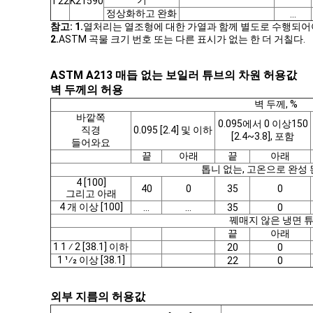
기
T22
K21590
정상화하고 완화
...
참고: 1.
열처리는 열조형에 대한 가열과 함께 별도로 수행되어
2.
ASTM 곡물 크기 번호 또는 다른 표시가 없는 한 더 거칠다.
ASTM A213 매듭 없는 보일러 튜브의 차원 허용값
벽 두께의 허용
벽 두께, %
바깥쪽
0.095에서 0 이상150
직경
0.095 [2.4] 및 이하
[2.4~3.8], 포함
들어와요
끝
아래
끝
아래
톱니 없는, 고온으로 완성
4 [100]
40
0
35
0
그리고 아래
4 개 이상 [100]
...
...
35
0
꿰매지 않은 냉면 
끝
아래
1 1 ⁄ 2 [38.1] 이하
20
0
1 1⁄2 이상 [38.1]
22
0
외부 지름의 허용값