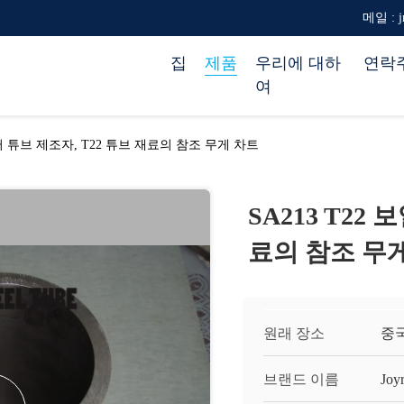
메일 : jr
집
제품
우리에 대하
연락
여
일러 튜브 제조자, T22 튜브 재료의 참조 무게 차트
SA213 T22
료의 참조 무
원래 장소
중
브랜드 이름
Joy