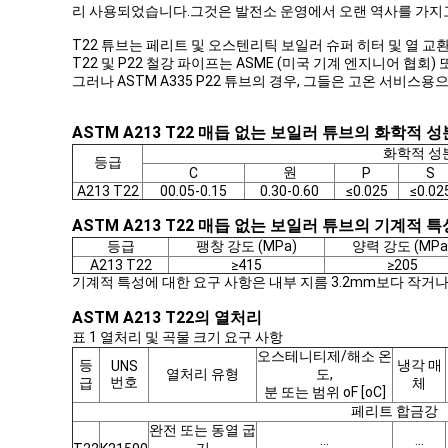
리 사용되었습니다.그것은 발전소 운영에서 오랜 역사를 가지고
T22 튜브는 페리트 및 오스텐리틱 보일러 슈퍼 히터 및 열 교환
T22 및 P22 철강 파이프는 ASME (미국 기계 엔지니어 협회)
그러나 ASTM A335 P22 튜브의 경우, 그들은 고온 서비스
ASTM A213 T22 매듭 없는 보일러 튜브의 화학적 성
화학적 성분
등급
원
C
P
S
A213 T22
00.05-0.15
0.30-0.60
≤0.025
≤0.02
ASTM A213 T22 매듭 없는 보일러 튜브의 기계적 특
등급
팽창 강도 (MPa)
양력 강도 (MPa
A213 T22
≥415
≥205
기계적 특성에 대한 요구 사항은 내부 지름 3.2mm보다 작거나 두
ASTM A213 T22의 열처리
표 1 열처리 및 곡물 크기 요구 사항
오스테니티제/해소 온
등
냉각 매
UNS
열처리 유형
도,
번호
급
체
분 또는 범위 oF [oC]
페리트 합금강
완전 또는 동열 굽
...
...