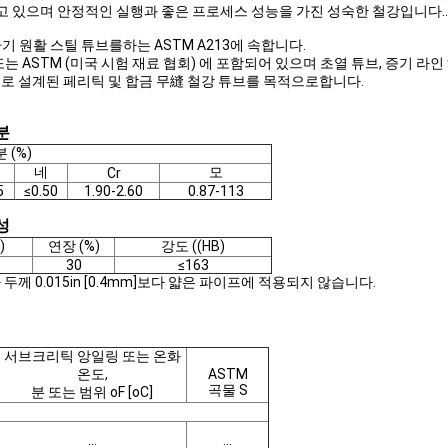
 있으며 안정적인 실행과 좋은 프로세스 성능을 가진 성숙한 철강입니다..
기 원활 스틸 튜브를하는 ASTM A213에 속합니다.
 또는 ASTM (미국 시험 재료 협회) 에 포함되어 있으며 초열 튜브, 증기 라인
용으로 설계된 페리틱 및 합금 무縫 철강 튜브를 목적으로합니다.
분
 (%)
네
모
Cr
5
≤0.50
1.90-2.60
0.87-113
성
)
연장 (%)
강도 ((HB)
30
≤163
께 0.015in [0.4mm]보다 얇은 파이프에 적용되지 않습니다.
서브크리틱 앙일링 또는 온화
온도,
ASTM
곡물 S
분 또는 범위 oF [oC]
...
...