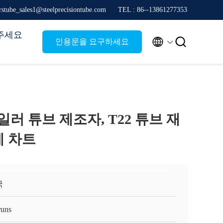
stube_sales1@steelprecisiontube.com
TEL : 86--13861277353
주세요


인용문을 요구하세요
 보일러 튜브 제조자, T22 튜브 재
게 차트
국
runs