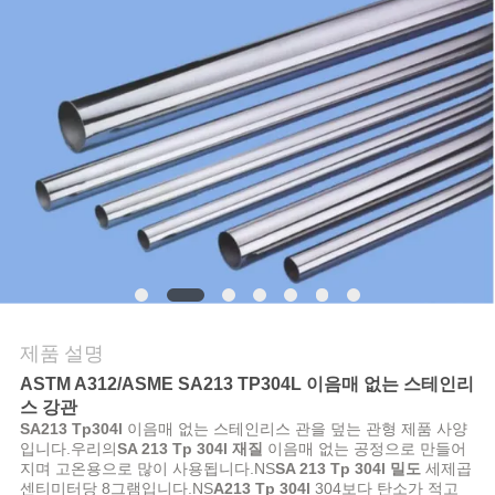
연
락
주
세
요
인
용
제품 설명
문
ASTM A312/ASME SA213 TP304L 이음매 없는 스테인리
스 강관
을
SA213 Tp304l
이음매 없는 스테인리스 관을 덮는 관형 제품 사양
입니다.우리의
SA 213 Tp 304l 재질
이음매 없는 공정으로 만들어
요
지며 고온용으로 많이 사용됩니다.NS
SA 213 Tp 304l 밀도
세제곱
센티미터당 8그램입니다.NS
A213 Tp 304l
304보다 탄소가 적고