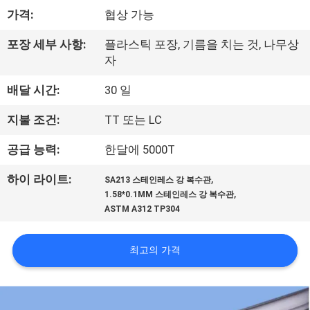
하
가격:
협상 가능
여
포장 세부 사항:
플라스틱 포장, 기름을 치는 것, 나무상
자
공
배달 시간:
30 일
장
지불 조건:
TT 또는 LC
여
공급 능력:
한달에 5000T
행
,
하이 라이트:
SA213 스테인레스 강 복수관
,
1.58*0.1MM 스테인레스 강 복수관
품
ASTM A312 TP304
질
최고의 가격
관
리