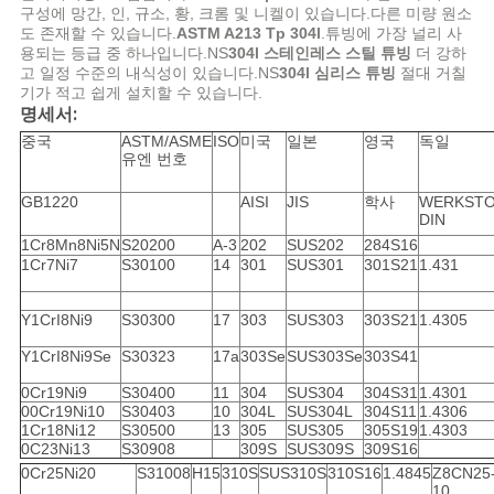
구성에 망간, 인, 규소, 황, 크롬 및 니켈이 있습니다.다른 미량 원소
구
도 존재할 수 있습니다.
ASTM A213 Tp 304l
.튜빙에 가장 널리 사
용되는 등급 중 하나입니다.NS
304l 스테인레스 스틸 튜빙
더 강하
하
고 일정 수준의 내식성이 있습니다.NS
304l 심리스 튜빙
절대 거칠
기가 적고 쉽게 설치할 수 있습니다.
세
명세서:
중국
ASTM/ASME
ISO
미국
일본
영국
독일
요
유엔 번호
GB1220
AISI
JIS
학사
WERKST
DIN
사
1Cr8Mn8Ni5N
S20200
A-3
202
SUS202
284S16
1Cr7Ni7
S30100
14
301
SUS301
301S21
1.431
이
트
Y1CrI8Ni9
S30300
17
303
SUS303
303S21
1.4305
Y1CrI8Ni9Se
S30323
17a
303Se
SUS303Se
303S41
맵
0Cr19Ni9
S30400
11
304
SUS304
304S31
1.4301
00Cr19Ni10
S30403
10
304L
SUS304L
304S11
1.4306
1Cr18Ni12
S30500
13
305
SUS305
305S19
1.4303
사
0C23Ni13
S30908
309S
SUS309S
309S16
0Cr25Ni20
S31008
H15
310S
SUS310S
310S16
1.4845
Z8CN25
생
10