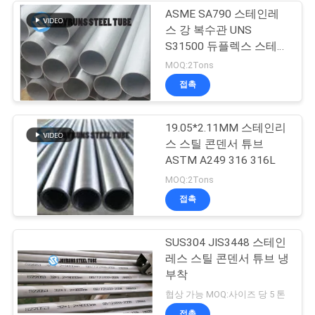
ASME SA790 스테인레
스 강 복수관 UNS
S31500 듀플렉스 스테인
리스강 파이프
MOQ:2Tons
접촉
19.05*2.11MM 스테인리
스 스틸 콘덴서 튜브
ASTM A249 316 316L
MOQ:2Tons
접촉
SUS304 JIS3448 스테인
레스 스틸 콘덴서 튜브 냉
부착
협상 가능 MOQ:사이즈 당 5 톤
접촉