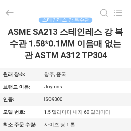
supplier.
Copyright
©
2021
스테인레스 강 복수관
-
2026
Changzhou
ASME SA213 스테인레스 강 복
집
Joyruns
Steel
Tube
수관 1.58*0.1MM 이음매 없는
CO.,LTD.
All
제
Rights
관 ASTM A312 TP304
Reserved.
품
원래 장소:
창주, 중국
우
Joyruns
브랜드 이름:
리
ISO9000
인증:
에
모델 번호:
1.5 밀리미터 내지 60 밀리미터
대
최소 주문 수량:
사이즈 당 1 톤