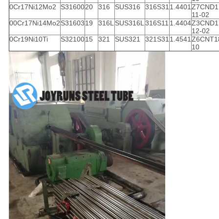
0Cr17Ni12Mo2
S31600
20
316
SUS316
316S31
1.4401
Z7CND1
활
11-02
00Cr17Ni14Mo2
S31603
19
316L
SUS316L
316S11
1.4404
Z3CND1
12-02
보
0Cr19Ni10Ti
S32100
15
321
SUS321
321S31
1.4541
Z6CNT1
10
호
정
책