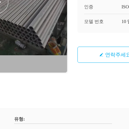
인증
ISO
모델 번호
10
연락주세
유형: