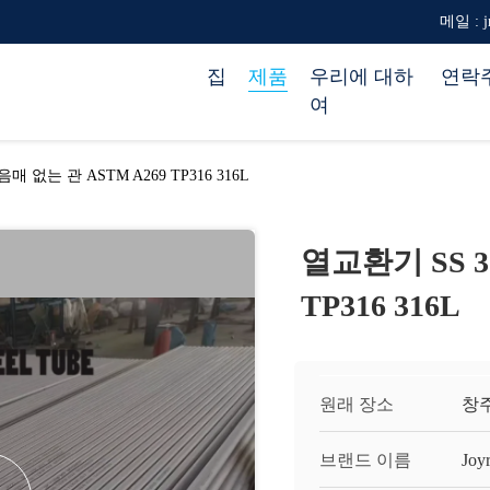
메일 : jr
집
제품
우리에 대하
연락
여
매 없는 관 ASTM A269 TP316 316L
열교환기 SS 3
TP316 316L
원래 장소
창주
브랜드 이름
Joy