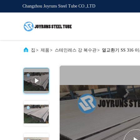
Changzhou Joyruns Steel Tube CO.,LTD
집
>
제품
>
스테인레스 강 복수관
>
열교환기 SS 316 이음