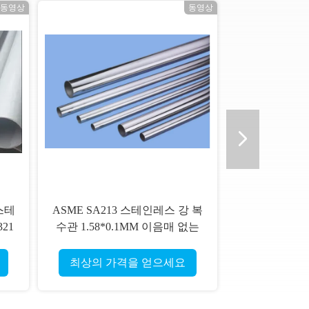
동영상
동영상
스테
ASME SA213 스테인레스 강 복
21
수관 1.58*0.1MM 이음매 없는
관 ASTM A312 TP304
최상의 가격을 얻으세요