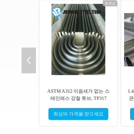
상
동영상
ASTM A312 이음새가 없는 스
1
테인레스 강철 튜브, TP317
관
TP317L 정확성 스테인레스 강
열
배관
최상의 가격을 얻으세요