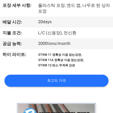
하
포장 세부 사항:
플라스틱 포장, 엔드 캡, 나무로 된 상자
여
포장
20days
배달 시간:
공
지불 조건:
L/C (신용장), 전신환
장
2000tons/month
공급 능력:
여
,
하이 라이트:
STKM 11 정확성 이음 없는강관
행
,
STKM 11A 정확성 이음 없는강관
STKM 12 탄소 무계목 강관
품
최고의 가격
질
관
리