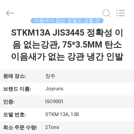
supplier.
Copyright
©
2021
이음새가 없는 정밀도 강철 관
-
2026
Changzhou
STKM13A JIS3445 정확성 이
집
Joyruns
Steel
Tube
음 없는강관, 75*3.5MM 탄소
CO.,LTD.
All
제
Rights
이음새가 없는 강관 냉간 인발
Reserved.
품
원래 장소:
창주
우
Joyruns
브랜드 이름:
리
ISO9001
인증:
에
STKM 13A, 13B
모델 번호:
대
2Tons
최소 주문 수량: