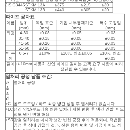
구
JIS G3445
STKM 13A
≥375
≥215
≥30
STKM 13B
≥440
≥305
≥20
하
파이프 공차표
이름
범위
독일 표준
기업 내부통제기준
특수 고정밀
세
(mm)
(mm)
(mm)
(mm)
외경
4-30
±0.08
±0.05
±0.03
31-40
±0.15
±0.05
±0.03
요
41-50
±0.20
±0.08
±0.03
51-60
±0.25
±0.08
±0.03
벽 두
0.5-7
±10%
±10%, 최소±0.05
±10%, 최소
께
±0.03
사
길이
+/-10mm
자동차 산업 파이프 길이는 고객 요구 사항에 따라
절단될 수 있습니다.
이
열처리 공정 납품 조건:
배
열처리 공정
트
송
조
맵
건
+C
콜드 드로잉 / 하드.최종 냉간 성형 후 열처리가 없습니다.
+LC
냉간 인발/부드러움.최종 열처리 제한 변형 후 냉간 인발, 어느
정도 냉간 변형 허용
사
+SR
강철 열처리는 마지막 냉간 변형 공정 후에 적용되며, 적법한
공정 후 상태 강철의 결과, 잔류 응력 변형 및 가공이 어느 정
생