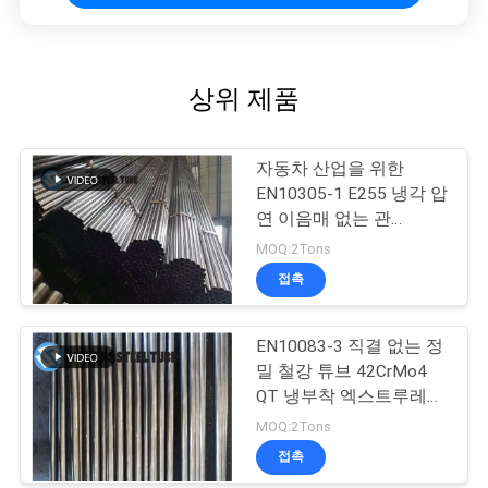
상위 제품
자동차 산업을 위한
EN10305-1 E255 냉각 압
연 이음매 없는 관
16*1mm
MOQ:2Tons
접촉
EN10083-3 직결 없는 정
밀 철강 튜브 42CrMo4
QT 냉부착 엑스트루레이
드
MOQ:2Tons
접촉