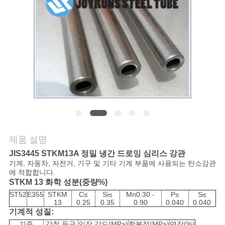
연
락
주
세
요
인
제품 설명
용
JIS3445 STKM13A 정밀 냉간 드로잉 심리스 강관
기계, 자동차, 자전거, 기구 및 기타 기계 부품에 사용되는 탄소강관
문
에 적합합니다.
STKM 13 화학 성분(중량%)
을
ST52
E355
STKM
C≤
Si≤
Mn0.30 -
P≤
S≤
13
0.25
0.35
0.90
0.040
0.040
기계적 성질:
요
기준
강철 등급
인장 강도(MPa)
항복점(MPa)
연장(%)