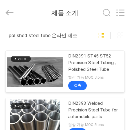
supplier.
Copyright
©
제품 소개
2021
-
2026
Changzhou
집
Joyruns
Steel
polished steel tube 온라인 제조
Tube
CO.,LTD.
All
제
Rights
Reserved.
DIN2391 ST45 ST52
품
Precision Steel Tubing ,
Polished Steel Tube
협상 가능 MOQ:5tons
우
접촉
리
DIN2393 Welded
에
Precision Steel Tube for
대
automobile parts
협상 가능 MOQ:5tons