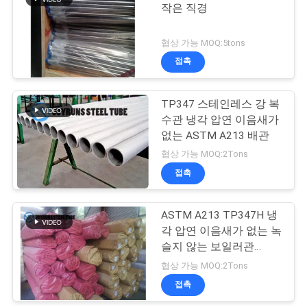
작은 직경
구
하
협상 가능 MOQ:5tons
접촉
세
요
TP347 스테인레스 강 복
수관 냉각 압연 이음새가
없는 ASTM A213 배관
사
협상 가능 MOQ:2Tons
이
접촉
트
ASTM A213 TP347H 냉
맵
각 압연 이음새가 없는 녹
슬지 않는 보일러관
51*5mm
협상 가능 MOQ:2Tons
사
접촉
생