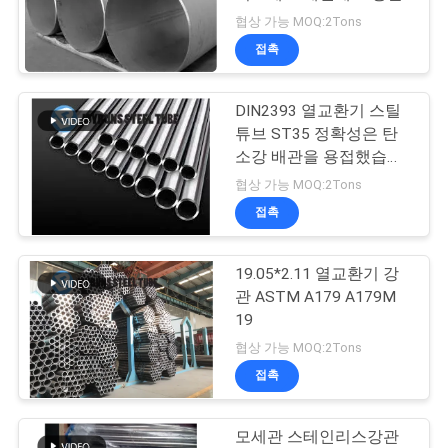
협상 가능 MOQ:2Tons
연
접촉
락
DIN2393 열교환기 스틸
주
튜브 ST35 정확성은 탄
세
소강 배관을 용접했습니
다
협상 가능 MOQ:2Tons
요
접촉
인
19.05*2.11 열교환기 강
관 ASTM A179 A179M
용
19
문
협상 가능 MOQ:2Tons
접촉
을
요
모세관 스테인리스강관