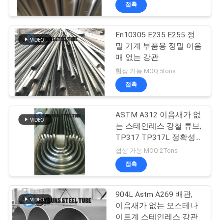
하
접촉
여
En10305 E235 E255 정
밀 기계 부품용 정밀 이음
공
매 없는 강관
장
협상 가능 MOQ:5tons
접촉
여
행
ASTM A312 이음새가 없
는 스테인레스 강철 튜브,
TP317 TP317L 정확성
품
스테인레스 강 배관
협상 가능 MOQ:2Tons
질
접촉
관
904L Astm A269 배관,
리
이음새가 없는 오스테나
이트계 스테인레스 강관