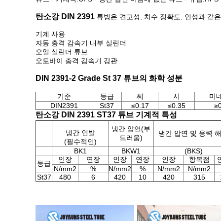
탄소강 DIN 2391
튜빙은 견고성, 치수 정확도, 인성과 같은 
기계 사용
자동 충격 감속기 내부 실린더
오일 실린더 튜브
오토바이 충격 감속기 강관
DIN 2391-2 Grade St 37 튜브의 화학 성분
기준
등급
씨
시
미
DIN2391
St37
≤0.17
≤0.35
≥
탄소강 DIN 2391 ST37 튜브 기계적 특성
냉간 압연(부
냉간 인발
냉간 압연 및 응력 
드러움)
(필수적인)
BK1
BKW1
(BKS)
인장
연장
인장
연장
인장
항복점
등급
N/mm2
%
N/mm2
%
N/mm2
N/mm2
St37
480
6
420
10
420
315