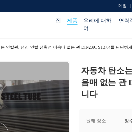
메일 : jr
집
제품
우리에 대하
연락
여
 인발관, 냉간 인발 정확성 이음매 없는 관 DIN2391 ST37.4를 단단하
자동차 탄소는
음매 없는 관 D
니다
원래 장소
창