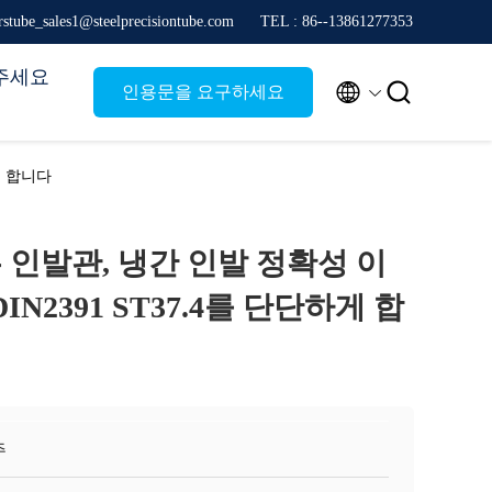
stube_sales1@steelprecisiontube.com
TEL : 86--13861277353
주세요


인용문을 요구하세요
게 합니다
 인발관, 냉간 인발 정확성 이
IN2391 ST37.4를 단단하게 합
주