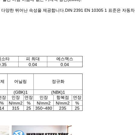
다양한 뛰어난 속성을 제공합니다.DIN 2391 EN 10305 1 표준은 
네소타
피 최대
에스맥스
0.35
0.04
0.04
해제
어닐링
정규화
(GBK)1
(NBK)1
연장
인장
연장
인장
항복점
연장
%
N/mm2
%
N/mm2
N/mm2
%
14
315
25
350~480
235
25