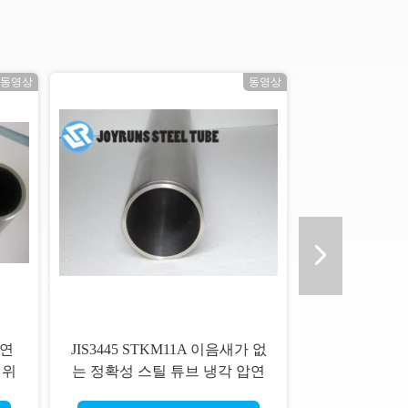
동영상
동영상
압연
JIS3445 STKM11A 이음새가 없
 위
는 정확성 스틸 튜브 냉각 압연
 튜
합금 강 인발관 37.6*1.6MM