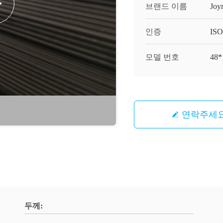
브랜드 이름
Joy
인증
ISO
모델 번호
48*
연락주세
두께: